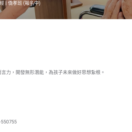
 | 僑孝班 (報名中)
語言力，開發無形潛能，為孩子未來做好思想紮根。
550755